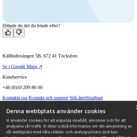
Ring oss
+46 (0)10 209 86 00
Mån-fre 08:00 - 16:00
Kontakta oss
Hittade du det du letade efter?
Källhultsvängen 5B, 672 41 Töcksfors
Se i Google Maps ↗
Kundservice
+46 (0)10 209 86 00
Kontakta oss
Kontakt och support
Sök återförsäljare
Integritetspolicy och cookies
Om Flexit
Aktuellt
Miljö och kvalitetssäkring
Alarmkoder
FAQ
Denna webbplats använder cookies
Qnister Visselblåsningsfunktion
Vi använder cookies för att anpassa innehåll, annonser och för att
© 2026 Flexit AB. Alla rättigheter förbehållna
analysera vår trafik. Vi delar också information om din användning av
vår webbplats med våra reklam- och analyspartners som kan
Aktuellt
Miljö och kvalitetssäkring