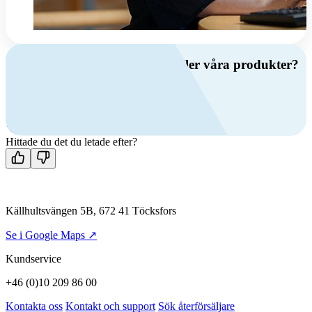
Har du frågor om ventilation eller våra produkter?
Ring oss
+46 (0)10 209 86 00
Mån-fre 08:00 - 16:00
Kontakta oss
Hittade du det du letade efter?
Källhultsvängen 5B, 672 41 Töcksfors
Se i Google Maps ↗
Kundservice
+46 (0)10 209 86 00
Kontakta oss
Kontakt och support
Sök återförsäljare