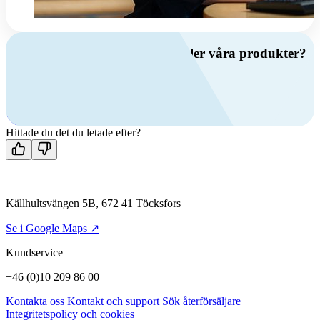
Har du frågor om ventilation eller våra produkter?
Ring oss
+46 (0)10 209 86 00
Mån-fre 08:00 - 16:00
Kontakta oss
Hittade du det du letade efter?
Källhultsvängen 5B, 672 41 Töcksfors
Se i Google Maps ↗
Kundservice
+46 (0)10 209 86 00
Kontakta oss
Kontakt och support
Sök återförsäljare
Integritetspolicy och cookies