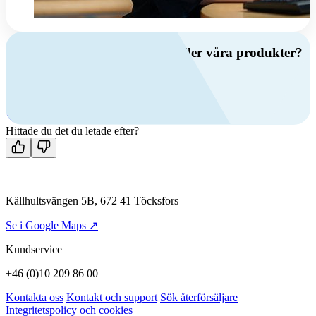
Har du frågor om ventilation eller våra produkter?
Ring oss
+46 (0)10 209 86 00
Mån-fre 08:00 - 16:00
Kontakta oss
Hittade du det du letade efter?
Källhultsvängen 5B, 672 41 Töcksfors
Se i Google Maps ↗
Kundservice
+46 (0)10 209 86 00
Kontakta oss
Kontakt och support
Sök återförsäljare
Integritetspolicy och cookies