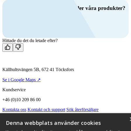
Har du frågor om ventilation eller våra produkter?
Ring oss
+46 (0)10 209 86 00
Mån-fre 08:00 - 16:00
Kontakta oss
Hittade du det du letade efter?
Källhultsvängen 5B, 672 41 Töcksfors
Se i Google Maps ↗
Kundservice
+46 (0)10 209 86 00
Kontakta oss
Kontakt och support
Sök återförsäljare
Integritetspolicy och cookies
Om Flexit
Aktuellt
Miljö och kvalitetssäkring
Alarmkoder
FAQ
Denna webbplats använder cookies
Qnister Visselblåsningsfunktion