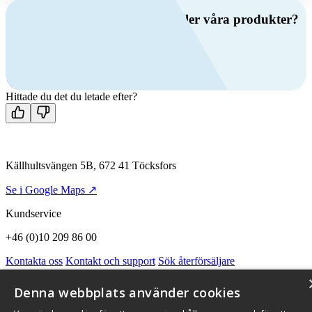
Har du frågor om ventilation eller våra produkter?
Ring oss
+46 (0)10 209 86 00
Mån-fre 08:00 - 16:00
Kontakta oss
Hittade du det du letade efter?
Källhultsvängen 5B, 672 41 Töcksfors
Se i Google Maps ↗
Kundservice
+46 (0)10 209 86 00
Kontakta oss
Kontakt och support
Sök återförsäljare
Integritetspolicy och cookies
Om Flexit
Aktuellt
Miljö och kvalitetssäkring
Alarmkoder
FAQ
Denna webbplats använder cookies
Qnister Visselblåsningsfunktion