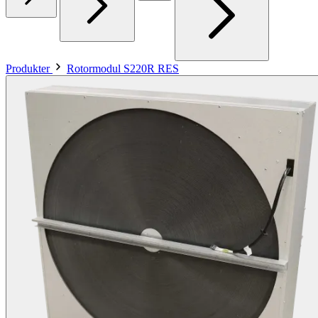
Produkter
Rotormodul S220R RES