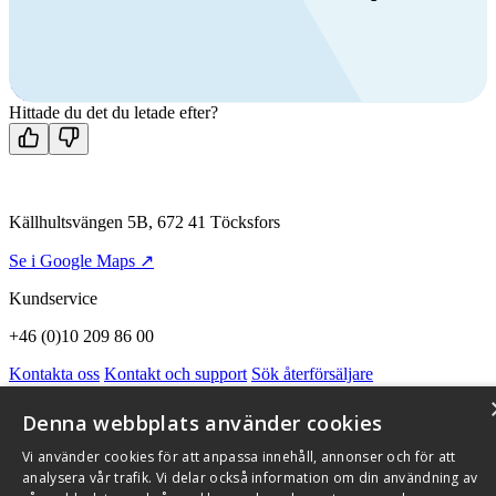
Ring oss
+46 (0)10 209 86 00
Mån-fre 08:00 - 16:00
Kontakta oss
Hittade du det du letade efter?
Källhultsvängen 5B, 672 41 Töcksfors
Se i Google Maps ↗
Kundservice
+46 (0)10 209 86 00
Kontakta oss
Kontakt och support
Sök återförsäljare
Integritetspolicy och cookies
Om Flexit
Aktuellt
Miljö och kvalitetssäkring
Alarmkoder
FAQ
Denna webbplats använder cookies
Qnister Visselblåsningsfunktion
Vi använder cookies för att anpassa innehåll, annonser och för att
© 2026 Flexit AB. Alla rättigheter förbehållna
analysera vår trafik. Vi delar också information om din användning av