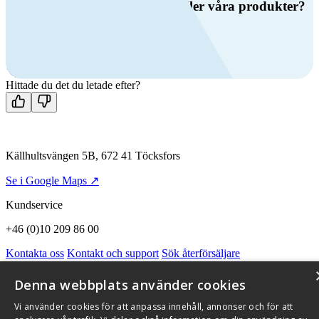
Har du frågor om ventilation eller våra produkter?
Ring oss
+46 (0)10 209 86 00
Mån-fre 08:00 - 16:00
Kontakta oss
Hittade du det du letade efter?
Källhultsvängen 5B, 672 41 Töcksfors
Se i Google Maps ↗
Kundservice
+46 (0)10 209 86 00
Kontakta oss
Kontakt och support
Sök återförsäljare
Integritetspolicy och cookies
Om Flexit
Aktuellt
Miljö och kvalitetssäkring
Alarmkoder
FAQ
Denna webbplats använder cookies
Qnister Visselblåsningsfunktion
Vi använder cookies för att anpassa innehåll, annonser och för att
© 2026 Flexit AB. Alla rättigheter förbehållna