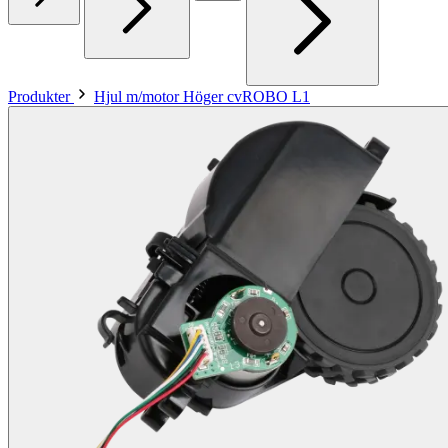
Produkter
Hjul m/motor Höger cvROBO L1