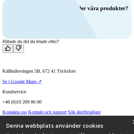
Har du frågor om ventilation eller våra produkter?
Ring oss
+46 (0)10 209 86 00
Mån-fre 08:00 - 16:00
Kontakta oss
Hittade du det du letade efter?
Källhultsvängen 5B, 672 41 Töcksfors
Se i Google Maps ↗
Kundservice
+46 (0)10 209 86 00
Kontakta oss
Kontakt och support
Sök återförsäljare
Integritetspolicy och cookies
Om Flexit
Aktuellt
Miljö och kvalitetssäkring
Alarmkoder
FAQ
Denna webbplats använder cookies
Qnister Visselblåsningsfunktion