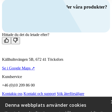
Har du frågor om ventilation eller våra produkter?
Ring oss
+46 (0)10 209 86 00
Mån-fre 08:00 - 16:00
Kontakta oss
Hittade du det du letade efter?
Källhultsvängen 5B, 672 41 Töcksfors
Se i Google Maps ↗
Kundservice
+46 (0)10 209 86 00
Kontakta oss
Kontakt och support
Sök återförsäljare
Integritetspolicy och cookies
Om Flexit
Aktuellt
Miljö och kvalitetssäkring
Alarmkoder
FAQ
Denna webbplats använder cookies
Qnister Visselblåsningsfunktion