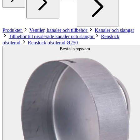
Produkter
Ventiler, kanaler och tillbehör
Kanaler och slangar
Tillbehör till oisolerade kanaler och slangar
Renslock
oisolerad
Renslock oisolerad Ø250
Beställningsvara