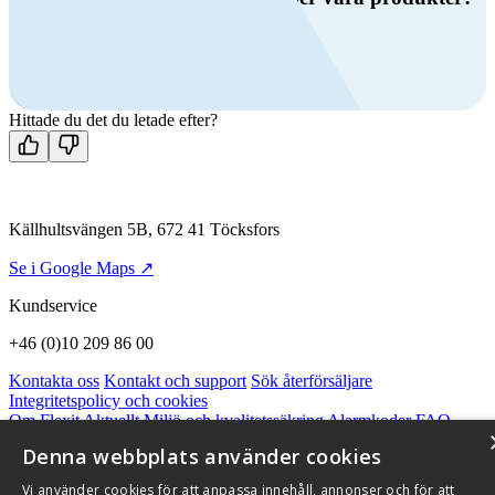
Ring oss
+46 (0)10 209 86 00
Mån-fre 08:00 - 16:00
Kontakta oss
Hittade du det du letade efter?
Källhultsvängen 5B, 672 41 Töcksfors
Se i Google Maps ↗
Kundservice
+46 (0)10 209 86 00
Kontakta oss
Kontakt och support
Sök återförsäljare
Integritetspolicy och cookies
Om Flexit
Aktuellt
Miljö och kvalitetssäkring
Alarmkoder
FAQ
Qnister Visselblåsningsfunktion
Denna webbplats använder cookies
© 2026 Flexit AB. Alla rättigheter förbehållna
Vi använder cookies för att anpassa innehåll, annonser och för att