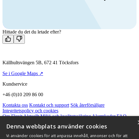
Ring oss
+46 (0)10 209 86 00
Mån-fre 08:00 - 16:00
Kontakta oss
Hittade du det du letade efter?
Källhultsvängen 5B, 672 41 Töcksfors
Se i Google Maps ↗
Kundservice
+46 (0)10 209 86 00
Kontakta oss
Kontakt och support
Sök återförsäljare
Integritetspolicy och cookies
Om Flexit
Aktuellt
Miljö och kvalitetssäkring
Alarmkoder
FAQ
Qnister Visselblåsningsfunktion
Denna webbplats använder cookies
© 2026 Flexit AB. Alla rättigheter förbehållna
Vi använder cookies för att anpassa innehåll, annonser och för att