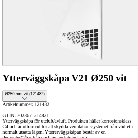
Ytterväggskåpa V21 Ø250 vit
Ø250 mm vit (121482)
Artikelnummer: 121482
|
GTIN: 7023671214821
Ytterväggskåpa för uteluft/avluft. Produkten håller korrosionsklass
C4 och är utformad för att skydda ventilationssystemet från vädret i
normalt utsatta lägen. Yttererväggskåpan består av en
demonterbar kåpa och en anslutningsram.