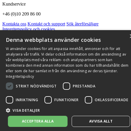
Kundservice
+46 (0)10 209 86 00
Kontakta oss
Kontakt och support
Sök återförsäljare
Integritetspolicy och cookies
Om Flexit
Aktuellt
Miljö och kvalitetssäkring
Alarmkoder
FAQ
Denna webbplats använder cookies
Qnister Visselblåsningsfunktion
Vi använder cookies för att anpassa innehåll, annonser och för att
© 2026 Flexit AB. Alla rättigheter förbehållna
analysera vår trafik. Vi delar också information om din användning av
Aktuellt
Miljö och kvalitetssäkring
vår webbplats med våra reklam- och analyspartners som kan
kombinera den med annan information som du har tillhandahållit dem
eller som de har samlat in från din användning av deras tjänster.
Integritetspolicy
STRIKT NÖDVÄNDIGT
PRESTANDA
INRIKTNING
FUNKTIONER
OKLASSIFICERADE
VISA DETALJER
ACCEPTERA ALLA
AVVISA ALLT