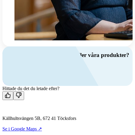
Har du frågor om ventilation eller våra produkter?
Ring oss
+46 (0)10 209 86 00
Mån-fre 08:00 - 16:00
Kontakta oss
Hittade du det du letade efter?
Källhultsvängen 5B, 672 41 Töcksfors
Se i Google Maps ↗