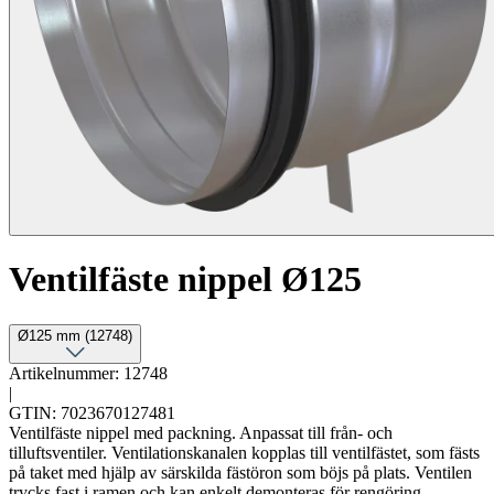
Ventilfäste nippel Ø125
Ø125 mm (12748)
Artikelnummer: 12748
|
GTIN: 7023670127481
Ventilfäste nippel med packning. Anpassat till från- och
tilluftsventiler. Ventilationskanalen kopplas till ventilfästet, som fästs
på taket med hjälp av särskilda fästöron som böjs på plats. Ventilen
trycks fast i ramen och kan enkelt demonteras för rengöring.