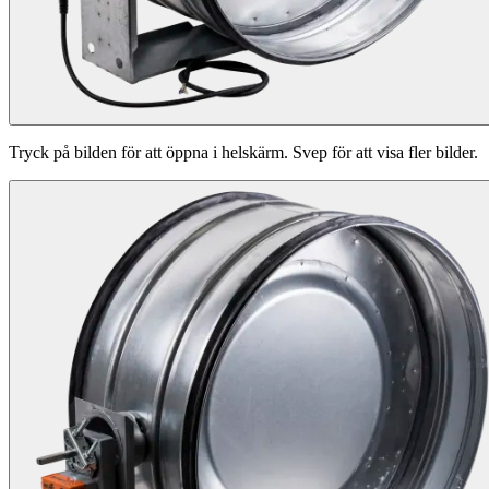
Tryck på bilden för att öppna i helskärm. Svep för att visa fler bilder.