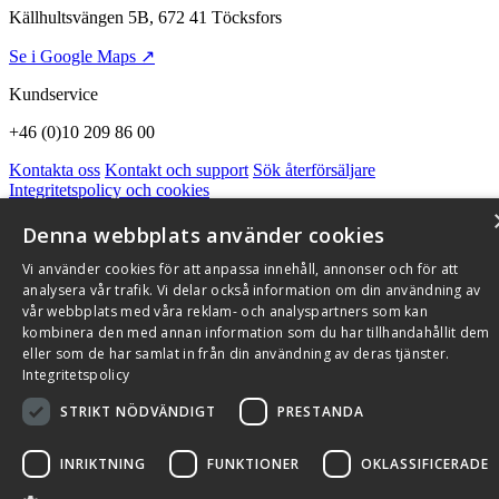
Källhultsvängen 5B, 672 41 Töcksfors
Se i Google Maps ↗
Kundservice
+46 (0)10 209 86 00
Kontakta oss
Kontakt och support
Sök återförsäljare
Integritetspolicy och cookies
Om Flexit
Aktuellt
Miljö och kvalitetssäkring
Alarmkoder
FAQ
Qnister Visselblåsningsfunktion
Denna webbplats använder cookies
© 2026 Flexit AB. Alla rättigheter förbehållna
Vi använder cookies för att anpassa innehåll, annonser och för att
analysera vår trafik. Vi delar också information om din användning av
Aktuellt
Miljö och kvalitetssäkring
vår webbplats med våra reklam- och analyspartners som kan
kombinera den med annan information som du har tillhandahållit dem
eller som de har samlat in från din användning av deras tjänster.
Integritetspolicy
STRIKT NÖDVÄNDIGT
PRESTANDA
INRIKTNING
FUNKTIONER
OKLASSIFICERADE