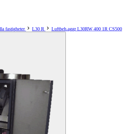
la fastigheter
L30 R
Luftbeh.aggr L30RW 400 1R CS500