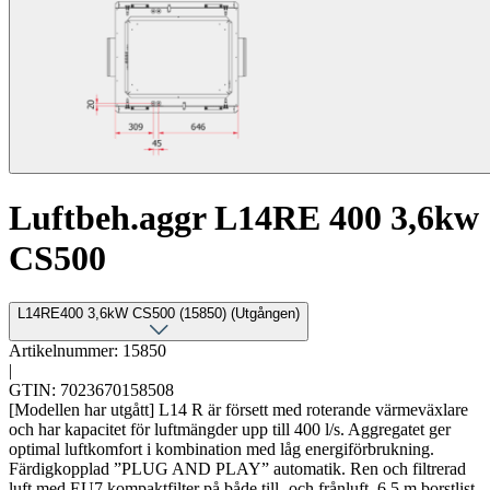
Luftbeh.aggr L14RE 400 3,6kw
CS500
L14RE400 3,6kW CS500 (15850) (Utgången)
Artikelnummer: 15850
|
GTIN: 7023670158508
[Modellen har utgått] L14 R är försett med roterande värmeväxlare
och har kapacitet för luftmängder upp till 400 l/s. Aggregatet ger
optimal luftkomfort i kombination med låg energiförbrukning.
Färdigkopplad ”PLUG AND PLAY” automatik. Ren och filtrerad
luft med EU7 kompaktfilter på både till- och frånluft. 6,5 m borstlist