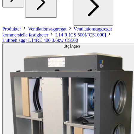
Produkter
Ventilationsaggregat
Ventilationsaggregat
kommersiella fastigheter
L14 R [CS 500]/[CS1000]
Luftbeh.aggr L14RE 400 3,6kw CS500
Utgången