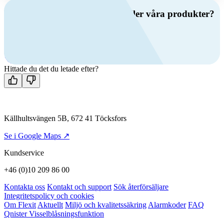
Har du frågor om ventilation eller våra produkter?
Ring oss
+46 (0)10 209 86 00
Mån-fre 08:00 - 16:00
Kontakta oss
Hittade du det du letade efter?
Källhultsvängen 5B, 672 41 Töcksfors
Se i Google Maps ↗
Kundservice
+46 (0)10 209 86 00
Kontakta oss
Kontakt och support
Sök återförsäljare
Integritetspolicy och cookies
Om Flexit
Aktuellt
Miljö och kvalitetssäkring
Alarmkoder
FAQ
Qnister Visselblåsningsfunktion