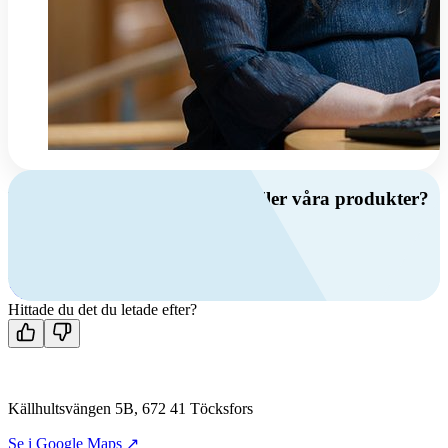
Har du frågor om ventilation eller våra produkter?
Ring oss
+46 (0)10 209 86 00
Mån-fre 08:00 - 16:00
Kontakta oss
Hittade du det du letade efter?
Källhultsvängen 5B, 672 41 Töcksfors
Se i Google Maps ↗