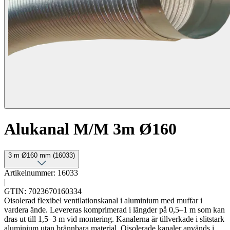
Alukanal M/M 3m Ø160
3 m Ø160 mm (16033)
Artikelnummer: 16033
|
GTIN: 7023670160334
Oisolerad flexibel ventilationskanal i aluminium med muffar i
vardera ände. Levereras komprimerad i längder på 0,5–1 m som kan
dras ut till 1,5–3 m vid montering. Kanalerna är tillverkade i slitstark
aluminium utan brännbara material. Oisolerade kanaler används i