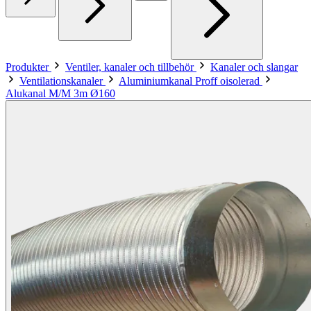
Produkter
Ventiler, kanaler och tillbehör
Kanaler och slangar
Ventilationskanaler
Aluminiumkanal Proff oisolerad
Alukanal M/M 3m Ø160