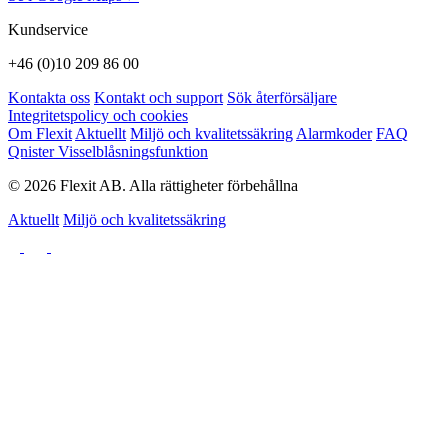
Kundservice
+46 (0)10 209 86 00
Kontakta oss
Kontakt och support
Sök återförsäljare
Integritetspolicy och cookies
Om Flexit
Aktuellt
Miljö och kvalitetssäkring
Alarmkoder
FAQ
Qnister Visselblåsningsfunktion
© 2026 Flexit AB. Alla rättigheter förbehållna
Aktuellt
Miljö och kvalitetssäkring