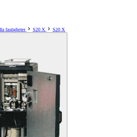
la fastigheter
S20 X
S20 X