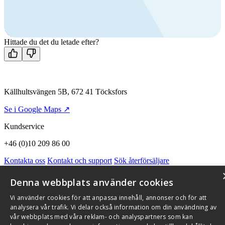
Ring oss
+46 (0)10 209 86 00
Mån-fre 08:00 - 16:00
Kontakta oss
Hittade du det du letade efter?
Källhultsvängen 5B, 672 41 Töcksfors
Se i Google Maps ↗
Kundservice
+46 (0)10 209 86 00
Kontakta oss
Kontakt och support
Sök återförsäljare
Integritetspolicy och cookies
Om Flexit
Aktuellt
Miljö och kvalitetssäkring
Alarmkoder
FAQ
Denna webbplats använder cookies
Qnister Visselblåsningsfunktion
Vi använder cookies för att anpassa innehåll, annonser och för att
© 2026 Flexit AB. Alla rättigheter förbehållna
analysera vår trafik. Vi delar också information om din användning av
vår webbplats med våra reklam- och analyspartners som kan
Aktuellt
Miljö och kvalitetssäkring