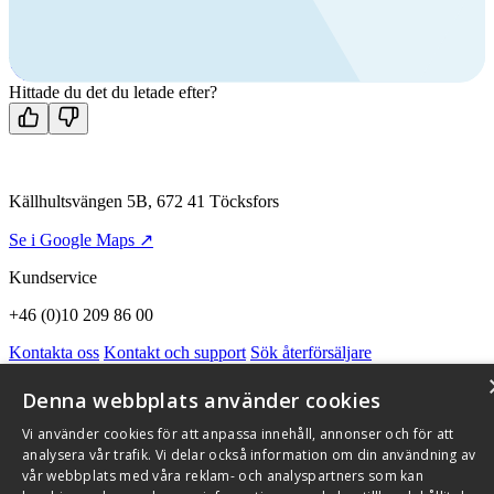
Ring oss
+46 (0)10 209 86 00
Mån-fre 08:00 - 16:00
Kontakta oss
Hittade du det du letade efter?
Källhultsvängen 5B, 672 41 Töcksfors
Se i Google Maps ↗
Kundservice
+46 (0)10 209 86 00
Kontakta oss
Kontakt och support
Sök återförsäljare
Integritetspolicy och cookies
Om Flexit
Aktuellt
Miljö och kvalitetssäkring
Alarmkoder
FAQ
Denna webbplats använder cookies
Qnister Visselblåsningsfunktion
Vi använder cookies för att anpassa innehåll, annonser och för att
© 2026 Flexit AB. Alla rättigheter förbehållna
analysera vår trafik. Vi delar också information om din användning av
vår webbplats med våra reklam- och analyspartners som kan
Aktuellt
Miljö och kvalitetssäkring