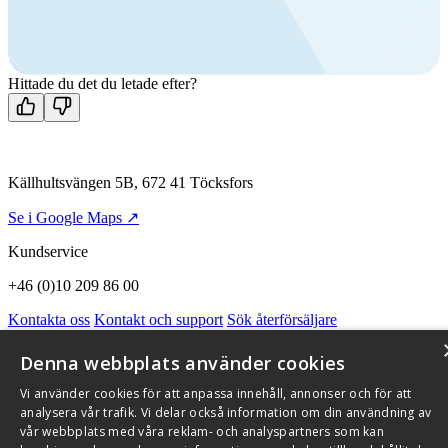
Ring oss
+46 (0)10 209 86 00
Mån-fre 08:00 - 16:00
Kontakta oss
Hittade du det du letade efter?
Källhultsvängen 5B, 672 41 Töcksfors
Se i Google Maps ↗
Kundservice
+46 (0)10 209 86 00
Kontakta oss
Kontakt och support
Sök återförsäljare
Integritetspolicy och cookies
Om Flexit
Aktuellt
Miljö och kvalitetssäkring
Alarmkoder
FAQ
Denna webbplats använder cookies
Qnister Visselblåsningsfunktion
Vi använder cookies för att anpassa innehåll, annonser och för att
© 2026 Flexit AB. Alla rättigheter förbehållna
analysera vår trafik. Vi delar också information om din användning av
vår webbplats med våra reklam- och analyspartners som kan
Aktuellt
Miljö och kvalitetssäkring