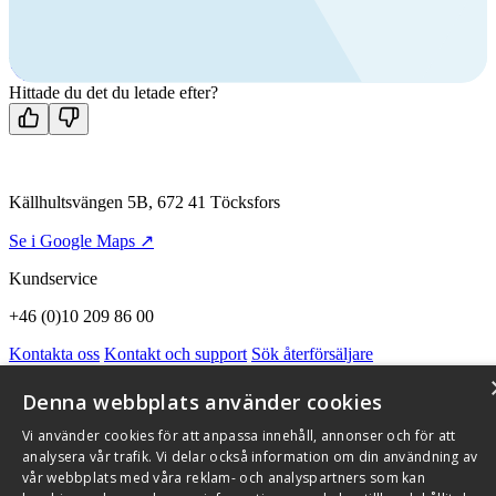
Ring oss
+46 (0)10 209 86 00
Mån-fre 08:00 - 16:00
Kontakta oss
Hittade du det du letade efter?
Källhultsvängen 5B, 672 41 Töcksfors
Se i Google Maps ↗
Kundservice
+46 (0)10 209 86 00
Kontakta oss
Kontakt och support
Sök återförsäljare
Integritetspolicy och cookies
Om Flexit
Aktuellt
Miljö och kvalitetssäkring
Alarmkoder
FAQ
Denna webbplats använder cookies
Qnister Visselblåsningsfunktion
Vi använder cookies för att anpassa innehåll, annonser och för att
© 2026 Flexit AB. Alla rättigheter förbehållna
analysera vår trafik. Vi delar också information om din användning av
vår webbplats med våra reklam- och analyspartners som kan
Aktuellt
Miljö och kvalitetssäkring