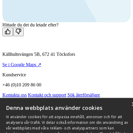
Ring oss
+46 (0)10 209 86 00
Mån-fre 08:00 - 16:00
Kontakta oss
Hittade du det du letade efter?
Källhultsvängen 5B, 672 41 Töcksfors
Se i Google Maps ↗
Kundservice
+46 (0)10 209 86 00
Kontakta oss
Kontakt och support
Sök återförsäljare
Integritetspolicy och cookies
Om Flexit
Aktuellt
Miljö och kvalitetssäkring
Alarmkoder
FAQ
Denna webbplats använder cookies
Qnister Visselblåsningsfunktion
Vi använder cookies för att anpassa innehåll, annonser och för att
© 2026 Flexit AB. Alla rättigheter förbehållna
analysera vår trafik. Vi delar också information om din användning av
vår webbplats med våra reklam- och analyspartners som kan
Aktuellt
Miljö och kvalitetssäkring