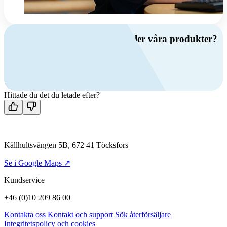
Har du frågor om ventilation eller våra produkter?
Ring oss
+46 (0)10 209 86 00
Mån-fre 08:00 - 16:00
Kontakta oss
Hittade du det du letade efter?
Källhultsvängen 5B, 672 41 Töcksfors
Se i Google Maps ↗
Kundservice
+46 (0)10 209 86 00
Kontakta oss
Kontakt och support
Sök återförsäljare
Integritetspolicy och cookies