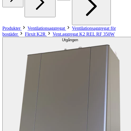
Produkter
Ventilationsaggregat
Ventilationsaggregat för
bostäder
Flexit K2R
Vent.aggregat K2 REL RF 350W
Utgången