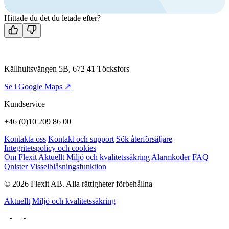
Kontakta oss
Hittade du det du letade efter?
Källhultsvängen 5B, 672 41 Töcksfors
Se i Google Maps ↗
Kundservice
+46 (0)10 209 86 00
Kontakta oss
Kontakt och support
Sök återförsäljare
Integritetspolicy och cookies
Om Flexit
Aktuellt
Miljö och kvalitetssäkring
Alarmkoder
FAQ
Qnister Visselblåsningsfunktion
© 2026 Flexit AB. Alla rättigheter förbehållna
Aktuellt
Miljö och kvalitetssäkring