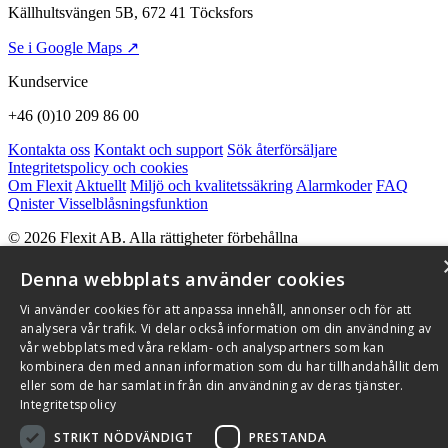
Källhultsvängen 5B, 672 41 Töcksfors
Se i Google Maps ↗
Kundservice
+46 (0)10 209 86 00
Kontakta oss
Kontakt och support
Sök återförsäljare
Integritetspolicy och cookies
Om Flexit
Aktuellt
Miljö och kvalitetssäkring
Alarmkoder
FAQ
Qnister Visselblåsningsfunktion
© 2026 Flexit AB. Alla rättigheter förbehållna
Aktuellt
Miljö och kvalitetssäkring
Denna webbplats använder cookies
Vi använder cookies för att anpassa innehåll, annonser och för att
analysera vår trafik. Vi delar också information om din användning av
vår webbplats med våra reklam- och analyspartners som kan
kombinera den med annan information som du har tillhandahållit dem
eller som de har samlat in från din användning av deras tjänster.
Integritetspolicy
STRIKT NÖDVÄNDIGT
PRESTANDA