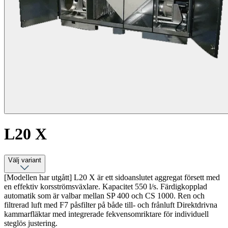
L20 X
Välj variant
[Modellen har utgått] L20 X är ett sidoanslutet aggregat försett med
en effektiv korsströmsväxlare. Kapacitet 550 l/s. Färdigkopplad
automatik som är valbar mellan SP 400 och CS 1000. Ren och
filtrerad luft med F7 påsfilter på både till- och frånluft Direktdrivna
kammarfläktar med integrerade fekvensomriktare för individuell
steglös justering.