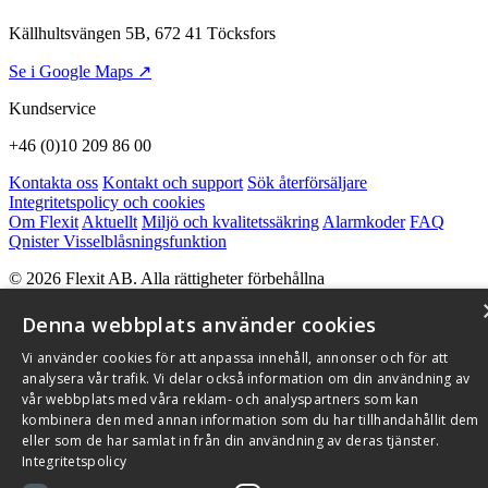
Källhultsvängen 5B, 672 41 Töcksfors
Se i Google Maps ↗
Kundservice
+46 (0)10 209 86 00
Kontakta oss
Kontakt och support
Sök återförsäljare
Integritetspolicy och cookies
Om Flexit
Aktuellt
Miljö och kvalitetssäkring
Alarmkoder
FAQ
Qnister Visselblåsningsfunktion
© 2026 Flexit AB. Alla rättigheter förbehållna
Aktuellt
Miljö och kvalitetssäkring
Denna webbplats använder cookies
Vi använder cookies för att anpassa innehåll, annonser och för att
analysera vår trafik. Vi delar också information om din användning av
vår webbplats med våra reklam- och analyspartners som kan
kombinera den med annan information som du har tillhandahållit dem
eller som de har samlat in från din användning av deras tjänster.
Integritetspolicy