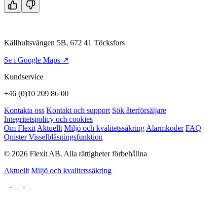
Källhultsvängen 5B, 672 41 Töcksfors
Se i Google Maps ↗
Kundservice
+46 (0)10 209 86 00
Kontakta oss
Kontakt och support
Sök återförsäljare
Integritetspolicy och cookies
Om Flexit
Aktuellt
Miljö och kvalitetssäkring
Alarmkoder
FAQ
Qnister Visselblåsningsfunktion
© 2026 Flexit AB. Alla rättigheter förbehållna
Aktuellt
Miljö och kvalitetssäkring