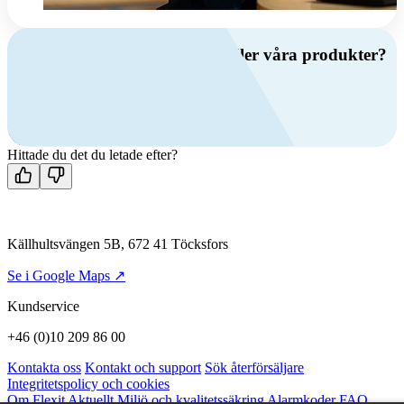
Har du frågor om ventilation eller våra produkter?
Ring oss
+46 (0)10 209 86 00
Mån-fre 08:00 - 16:00
Kontakta oss
Hittade du det du letade efter?
Källhultsvängen 5B, 672 41 Töcksfors
Se i Google Maps ↗
Kundservice
+46 (0)10 209 86 00
Kontakta oss
Kontakt och support
Sök återförsäljare
Integritetspolicy och cookies
Om Flexit
Aktuellt
Miljö och kvalitetssäkring
Alarmkoder
FAQ