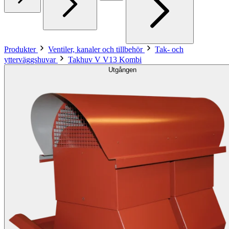
Produkter
Ventiler, kanaler och tillbehör
Tak- och
ytterväggshuvar
Takhuv V V13 Kombi
Utgången