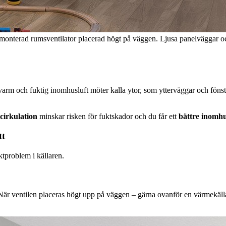
gmonterad rumsventilator placerad högt på väggen. Ljusa panelväggar oc
 varm och fuktig inomhusluft möter kalla ytor, som ytterväggar och fönst
tcirkulation
minskar risken för fuktskador och du får ett
bättre inomh
tt
ktproblem i källaren.
ft. När ventilen placeras högt upp på väggen – gärna ovanför en värmekäll