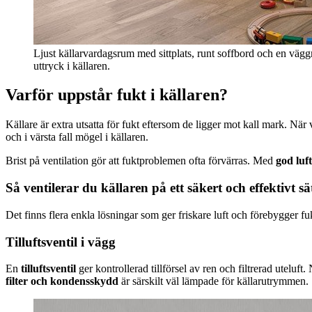
Ljust källarvardagsrum med sittplats, runt soffbord och en väg
uttryck i källaren.
Varför uppstår fukt i källaren?
Källare är extra utsatta för fukt eftersom de ligger mot kall mark. När
och i värsta fall mögel i källaren.
Brist på ventilation gör att fuktproblemen ofta förvärras. Med
god luf
Så ventilerar du källaren på ett säkert och effektivt sä
Det finns flera enkla lösningar som ger friskare luft och förebygger fu
Tilluftsventil i vägg
En
tilluftsventil
ger kontrollerad tillförsel av ren och filtrerad utelu
filter och kondensskydd
är särskilt väl lämpade för källarutrymmen.