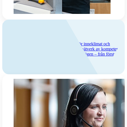
Om Flexit
Flexit – trygghet och kvalitet
Vi har över 50 års erfarenhet av lösningar för inneklimat och
ventilation, lång produktgaranti och ett brett nätverk av kompetenta
servicepartners. Hos oss får du trygghet hela vägen – från första
köpet till många års användning.