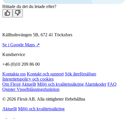
Kontakta oss
Hittade du det du letade efter?
Källhultsvängen 5B, 672 41 Töcksfors
Se i Google Maps ↗
Kundservice
+46 (0)10 209 86 00
Kontakta oss
Kontakt och support
Sök återförsäljare
Integritetspolicy och cookies
Om Flexit
Aktuellt
Miljö och kvalitetssäkring
Alarmkoder
FAQ
Qnister Visselblåsningsfunktion
© 2026 Flexit AB. Alla rättigheter förbehållna
Aktuellt
Miljö och kvalitetssäkring