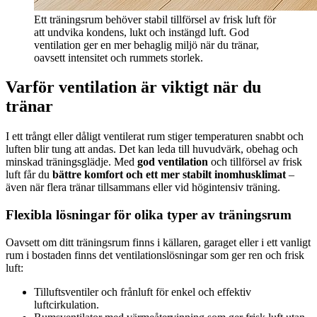
Ett träningsrum behöver stabil tillförsel av frisk luft för
att undvika kondens, lukt och instängd luft. God
ventilation ger en mer behaglig miljö när du tränar,
oavsett intensitet och rummets storlek.
Varför ventilation är viktigt när du
tränar
I ett trångt eller dåligt ventilerat rum stiger temperaturen snabbt och
luften blir tung att andas. Det kan leda till huvudvärk, obehag och
minskad träningsglädje. Med
god ventilation
och tillförsel av frisk
luft får du
bättre komfort och ett mer stabilt inomhusklimat
–
även när flera tränar tillsammans eller vid högintensiv träning.
Flexibla lösningar för olika typer av träningsrum
Oavsett om ditt träningsrum finns i källaren, garaget eller i ett vanligt
rum i bostaden finns det ventilationslösningar som ger ren och frisk
luft:
Tilluftsventiler och frånluft för enkel och effektiv
luftcirkulation.