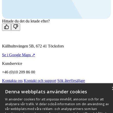
Ring oss
+46 (0)10 209 86 00
Mån-fre 08:00 - 16:00
Kontakta oss
Hittade du det du letade efter?
Källhultsvängen 5B, 672 41 Töcksfors
Se i Google Maps ↗
Kundservice
+46 (0)10 209 86 00
Kontakta oss
Kontakt och support
Sök återförsäljare
Integritetspolicy och cookies
Om Flexit
Aktuellt
Miljö och kvalitetssäkring
Alarmkoder
FAQ
Denna webbplats använder cookies
Qnister Visselblåsningsfunktion
Vi använder cookies för att anpassa innehåll, annonser och för att
© 2026 Flexit AB. Alla rättigheter förbehållna
analysera vår trafik. Vi delar också information om din användning av
vår webbplats med våra reklam- och analyspartners som kan
Aktuellt
Miljö och kvalitetssäkring