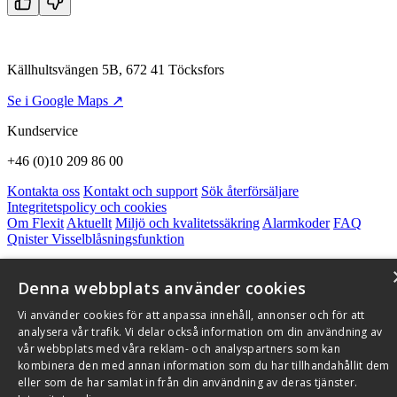
Källhultsvängen 5B, 672 41 Töcksfors
Se i Google Maps ↗
Kundservice
+46 (0)10 209 86 00
Kontakta oss
Kontakt och support
Sök återförsäljare
Integritetspolicy och cookies
Om Flexit
Aktuellt
Miljö och kvalitetssäkring
Alarmkoder
FAQ
Qnister Visselblåsningsfunktion
© 2026 Flexit AB. Alla rättigheter förbehållna
Denna webbplats använder cookies
Aktuellt
Miljö och kvalitetssäkring
Vi använder cookies för att anpassa innehåll, annonser och för att
analysera vår trafik. Vi delar också information om din användning av
vår webbplats med våra reklam- och analyspartners som kan
kombinera den med annan information som du har tillhandahållit dem
eller som de har samlat in från din användning av deras tjänster.