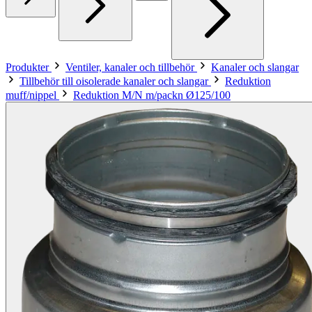
Produkter
Ventiler, kanaler och tillbehör
Kanaler och slangar
Tillbehör till oisolerade kanaler och slangar
Reduktion
muff/nippel
Reduktion M/N m/packn Ø125/100