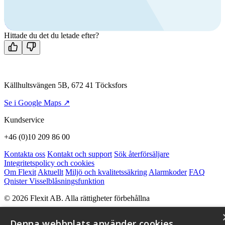
+46 (0)10 209 86 00
Mån-fre 08:00 - 16:00
Kontakta oss
Hittade du det du letade efter?
Källhultsvängen 5B, 672 41 Töcksfors
Se i Google Maps ↗
Kundservice
+46 (0)10 209 86 00
Kontakta oss
Kontakt och support
Sök återförsäljare
Integritetspolicy och cookies
Om Flexit
Aktuellt
Miljö och kvalitetssäkring
Alarmkoder
FAQ
Qnister Visselblåsningsfunktion
© 2026 Flexit AB. Alla rättigheter förbehållna
Aktuellt
Miljö och kvalitetssäkring
Denna webbplats använder cookies