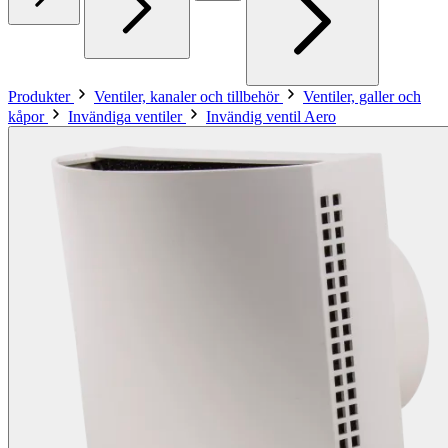
Produkter
Ventiler, kanaler och tillbehör
Ventiler, galler och
kåpor
Invändiga ventiler
Invändig ventil Aero