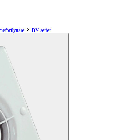
meförflyttare
BV-serier