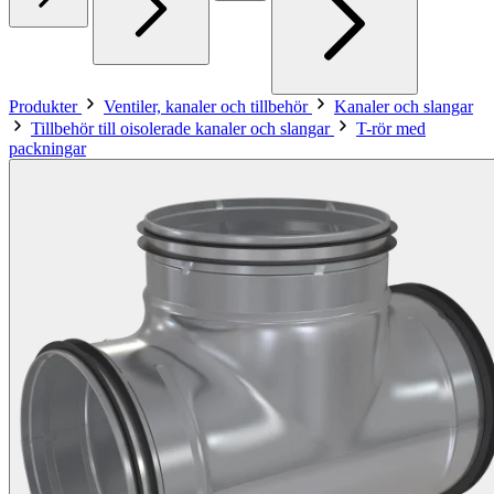
Produkter
Ventiler, kanaler och tillbehör
Kanaler och slangar
Tillbehör till oisolerade kanaler och slangar
T-rör med
packningar