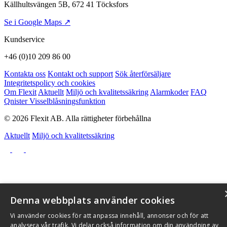
Källhultsvängen 5B, 672 41 Töcksfors
Se i Google Maps ↗
Kundservice
+46 (0)10 209 86 00
Kontakta oss
Kontakt och support
Sök återförsäljare
Integritetspolicy och cookies
Om Flexit
Aktuellt
Miljö och kvalitetssäkring
Alarmkoder
FAQ
Qnister Visselblåsningsfunktion
© 2026 Flexit AB. Alla rättigheter förbehållna
Aktuellt
Miljö och kvalitetssäkring
Denna webbplats använder cookies
Vi använder cookies för att anpassa innehåll, annonser och för att
analysera vår trafik. Vi delar också information om din användning av