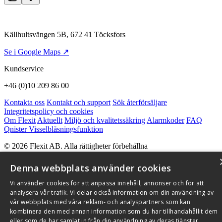
Källhultsvängen 5B, 672 41 Töcksfors
Se i Google Maps ↗
Kundservice
+46 (0)10 209 86 00
Kontakta oss
Kontakt och support
Sök återförsäljare
Integritetspolicy och cookies
Om Flexit
Aktuellt
Miljö och kvalitetssäkring
Alarmkoder
FAQ
Qnister Visselblåsningsfunktion
© 2026 Flexit AB. Alla rättigheter förbehållna
Aktuellt
Miljö och kvalitetssäkring
Denna webbplats använder cookies
Vi använder cookies för att anpassa innehåll, annonser och för att
analysera vår trafik. Vi delar också information om din användning av
vår webbplats med våra reklam- och analyspartners som kan
kombinera den med annan information som du har tillhandahållit dem
eller som de har samlat in från din användning av deras tjänster.