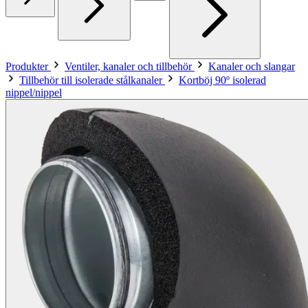
Produkter
Ventiler, kanaler och tillbehör
Kanaler och slangar
Tillbehör till isolerade stålkanaler
Kortböj 90º isolerad
nippel/nippel