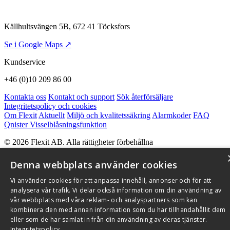
Källhultsvängen 5B, 672 41 Töcksfors
Se i Google Maps ↗
Kundservice
+46 (0)10 209 86 00
Kontakta oss
Kontakt och support
Sök återförsäljare
Integritetspolicy och cookies
Om Flexit
Aktuellt
Miljö och kvalitetssäkring
Alarmkoder
FAQ
Qnister Visselblåsningsfunktion
© 2026 Flexit AB. Alla rättigheter förbehållna
Aktuellt
Miljö och kvalitetssäkring
Denna webbplats använder cookies
Vi använder cookies för att anpassa innehåll, annonser och för att
analysera vår trafik. Vi delar också information om din användning av
vår webbplats med våra reklam- och analyspartners som kan
kombinera den med annan information som du har tillhandahållit dem
eller som de har samlat in från din användning av deras tjänster.
Integritetspolicy