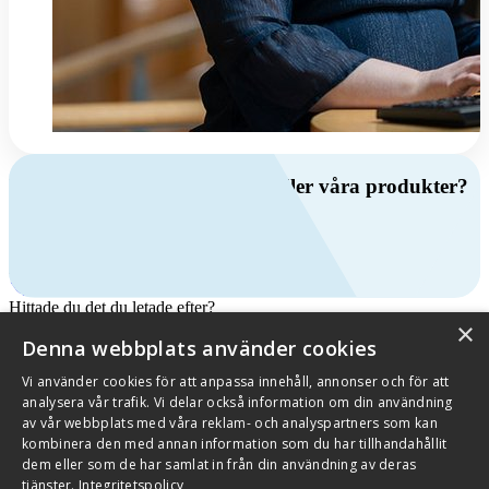
Har du frågor om ventilation eller våra produkter?
Ring oss
+46 (0)10 209 86 00
Mån-fre 08:00 - 16:00
Kontakta oss
Hittade du det du letade efter?
×
Denna webbplats använder cookies
Vi använder cookies för att anpassa innehåll, annonser och för att
analysera vår trafik. Vi delar också information om din användning
Källhultsvängen 5B, 672 41 Töcksfors
av vår webbplats med våra reklam- och analyspartners som kan
kombinera den med annan information som du har tillhandahållit
Se i Google Maps ↗
dem eller som de har samlat in från din användning av deras
tjänster.
Integritetspolicy