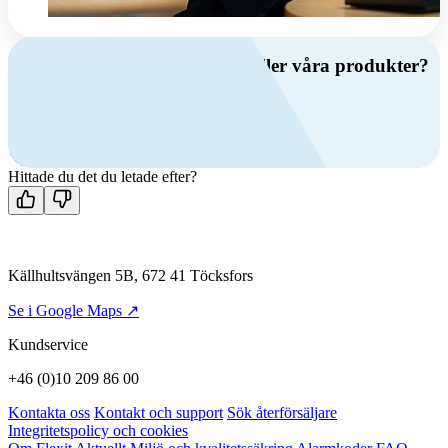
Har du frågor om ventilation eller våra produkter?
Ring oss
+46 (0)10 209 86 00
Mån-fre 08:00 - 16:00
Kontakta oss
Hittade du det du letade efter?
Källhultsvängen 5B, 672 41 Töcksfors
Se i Google Maps ↗
Kundservice
+46 (0)10 209 86 00
Kontakta oss
Kontakt och support
Sök återförsäljare
Integritetspolicy och cookies