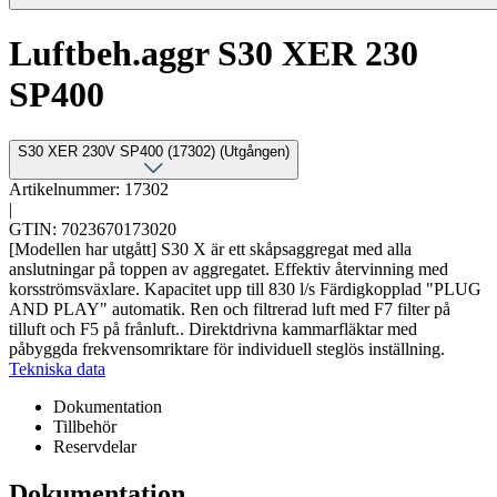
Luftbeh.aggr S30 XER 230
SP400
S30 XER 230V SP400 (17302) (Utgången)
Artikelnummer: 17302
|
GTIN: 7023670173020
[Modellen har utgått] S30 X är ett skåpsaggregat med alla
anslutningar på toppen av aggregatet. Effektiv återvinning med
korsströmsväxlare. Kapacitet upp till 830 l/s Färdigkopplad "PLUG
AND PLAY" automatik. Ren och filtrerad luft med F7 filter på
tilluft och F5 på frånluft.. Direktdrivna kammarfläktar med
påbyggda frekvensomriktare för individuell steglös inställning.
Tekniska data
Dokumentation
Tillbehör
Reservdelar
Dokumentation