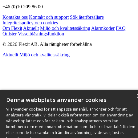
+46 (0)10 209 86 00
Kontakta oss
Kontakt och support
Sök återförsäljare
Integritetspolicy och cookies
Om Flexit
Aktuellt
Miljö och kvalitetssäkring
Alarmkoder
FAQ
Qnister Visselblåsningsfunktion
© 2026 Flexit AB. Alla rättigheter förbehållna
Aktuellt
Miljö och kvalitetssäkring
Denna webbplats använder cookies
Vi använder cookies för att anpassa innehåll, annonser och för att
analysera vår trafik. Vi delar också information om din användning av
vår webbplats med våra reklam- och analyspartners som kan
kombinera den med annan information som du har tillhandahållit dem
eller som de har samlat in från din användning av deras tjänster.