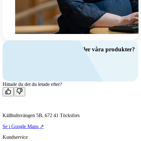
Har du frågor om ventilation eller våra produkter?
Ring oss
+46 (0)10 209 86 00
Mån-fre 08:00 - 16:00
Kontakta oss
Hittade du det du letade efter?
Källhultsvängen 5B, 672 41 Töcksfors
Se i Google Maps ↗
Kundservice