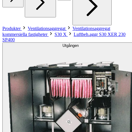
Produkter
Ventilationsaggregat
Ventilationsaggregat
kommersiella fastigheter
S30 X
Luftbeh.aggr S30 XER 230
SP400
Utgången