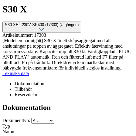
S30 X
S30 XEL 230V SP400 (17303) (Utgången)
Artikelnummer: 17303
[Modellen har utgått] S30 X är ett skåpsaggregat med alla
anslutningar på toppen av aggregatet. Effektiv återvinning med
korsströmsväxlare. Kapacitet upp till 830 l/s Färdigkopplad "PLUG
AND PLAY" automatik. Ren och filtrerad luft med F7 filter på
tilluft och F5 på frånluft.. Direktdrivna kammarfläktar med
påbyggda frekvensomriktare för individuell steglös inställning.
Tekniska data
Dokumentation
Tillbehör
Reservdelar
Dokumentation
Dokumenttyp:
Typ
Namn