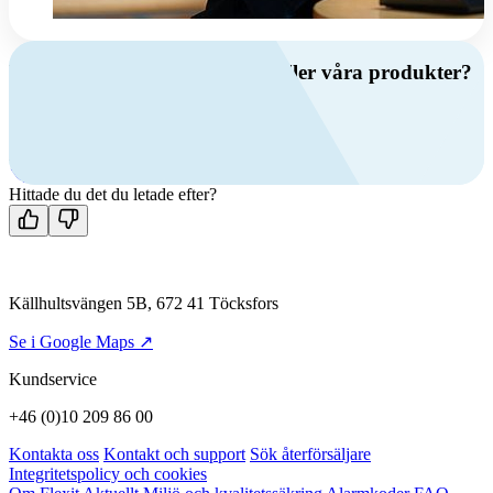
Har du frågor om ventilation eller våra produkter?
Ring oss
+46 (0)10 209 86 00
Mån-fre 08:00 - 16:00
Kontakta oss
Hittade du det du letade efter?
Källhultsvängen 5B, 672 41 Töcksfors
Se i Google Maps ↗
Kundservice
+46 (0)10 209 86 00
Kontakta oss
Kontakt och support
Sök återförsäljare
Integritetspolicy och cookies