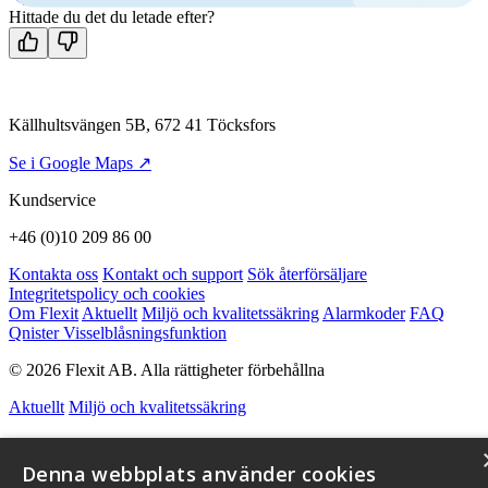
Hittade du det du letade efter?
Källhultsvängen 5B, 672 41 Töcksfors
Se i Google Maps ↗
Kundservice
+46 (0)10 209 86 00
Kontakta oss
Kontakt och support
Sök återförsäljare
Integritetspolicy och cookies
Om Flexit
Aktuellt
Miljö och kvalitetssäkring
Alarmkoder
FAQ
Qnister Visselblåsningsfunktion
© 2026 Flexit AB. Alla rättigheter förbehållna
Aktuellt
Miljö och kvalitetssäkring
Denna webbplats använder cookies