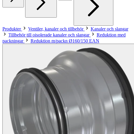
Produkter
Ventiler, kanaler och tillbehör
Kanaler och slangar
Tillbehör till oisolerade kanaler och slangar
Reduktion med
packningar
Reduktion m/packn Ø160/150 EAN