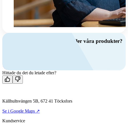
Har du frågor om ventilation eller våra produkter?
Ring oss
+46 (0)10 209 86 00
Mån-fre 08:00 - 16:00
Kontakta oss
Hittade du det du letade efter?
Källhultsvängen 5B, 672 41 Töcksfors
Se i Google Maps ↗
Kundservice