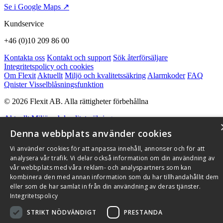
Se i Google Maps ↗
Kundservice
+46 (0)10 209 86 00
Kontakta oss
Kontakt och support
Sök återförsäljare
Integritetspolicy och cookies
Om Flexit
Aktuellt
Miljö och kvalitetssäkring
Alarmkoder
FAQ
Qnister Visselblåsningsfunktion
© 2026 Flexit AB. Alla rättigheter förbehållna
Aktuellt
Miljö och kvalitetssäkring
Denna webbplats använder cookies
Vi använder cookies för att anpassa innehåll, annonser och för att
analysera vår trafik. Vi delar också information om din användning av
vår webbplats med våra reklam- och analyspartners som kan
kombinera den med annan information som du har tillhandahållit dem
eller som de har samlat in från din användning av deras tjänster.
Integritetspolicy
STRIKT NÖDVÄNDIGT
PRESTANDA