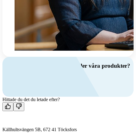
Har du frågor om ventilation eller våra produkter?
Ring oss
+46 (0)10 209 86 00
Mån-fre 08:00 - 16:00
Kontakta oss
Hittade du det du letade efter?
Källhultsvängen 5B, 672 41 Töcksfors