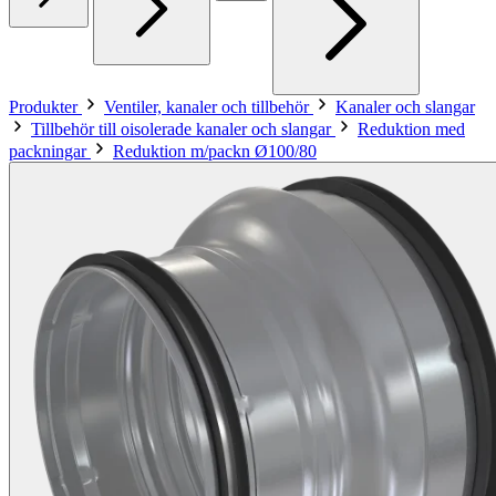
Produkter
Ventiler, kanaler och tillbehör
Kanaler och slangar
Tillbehör till oisolerade kanaler och slangar
Reduktion med
packningar
Reduktion m/packn Ø100/80