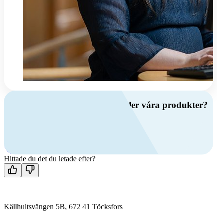
Har du frågor om ventilation eller våra produkter?
Ring oss
+46 (0)10 209 86 00
Mån-fre 08:00 - 16:00
Kontakta oss
Hittade du det du letade efter?
Källhultsvängen 5B, 672 41 Töcksfors