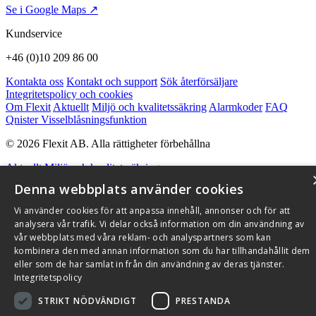
Se i Google Maps ↗
Kundservice
+46 (0)10 209 86 00
Kontakta oss
Kontakt och support
Sök återförsäljare
Integritetspolicy och cookies
Om Flexit
Aktuellt
Miljö och kvalitetssäkring
Alarmkoder
FAQ
Qnister Visselblåsningsfunktion
© 2026 Flexit AB. Alla rättigheter förbehållna
Aktuellt
Miljö och kvalitetssäkring
Denna webbplats använder cookies
Vi använder cookies för att anpassa innehåll, annonser och för att
analysera vår trafik. Vi delar också information om din användning av
vår webbplats med våra reklam- och analyspartners som kan
kombinera den med annan information som du har tillhandahållit dem
eller som de har samlat in från din användning av deras tjänster.
Integritetspolicy
STRIKT NÖDVÄNDIGT
PRESTANDA