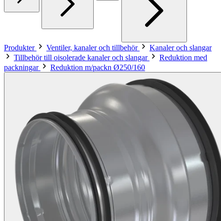
Produkter
Ventiler, kanaler och tillbehör
Kanaler och slangar
Tillbehör till oisolerade kanaler och slangar
Reduktion med
packningar
Reduktion m/packn Ø250/160