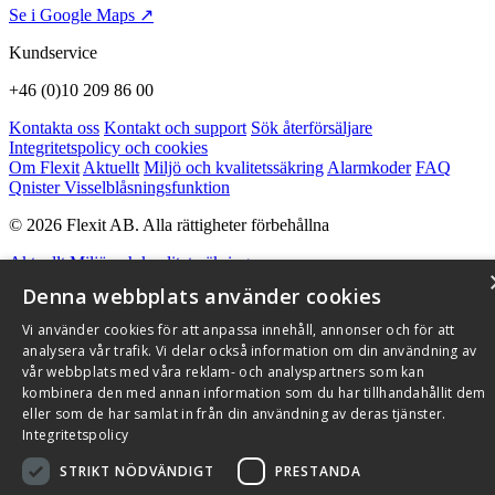
Se i Google Maps ↗
Kundservice
+46 (0)10 209 86 00
Kontakta oss
Kontakt och support
Sök återförsäljare
Integritetspolicy och cookies
Om Flexit
Aktuellt
Miljö och kvalitetssäkring
Alarmkoder
FAQ
Qnister Visselblåsningsfunktion
© 2026 Flexit AB. Alla rättigheter förbehållna
Aktuellt
Miljö och kvalitetssäkring
Denna webbplats använder cookies
Vi använder cookies för att anpassa innehåll, annonser och för att
analysera vår trafik. Vi delar också information om din användning av
vår webbplats med våra reklam- och analyspartners som kan
kombinera den med annan information som du har tillhandahållit dem
eller som de har samlat in från din användning av deras tjänster.
Integritetspolicy
STRIKT NÖDVÄNDIGT
PRESTANDA