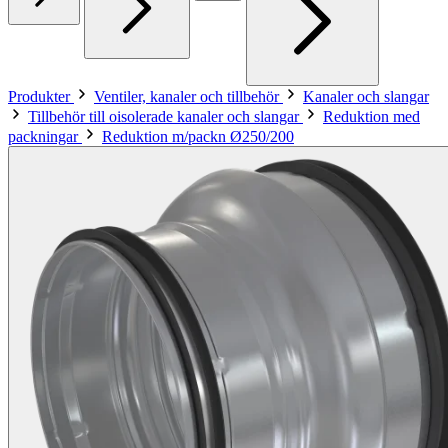
Produkter
Ventiler, kanaler och tillbehör
Kanaler och slangar
Tillbehör till oisolerade kanaler och slangar
Reduktion med
packningar
Reduktion m/packn Ø250/200