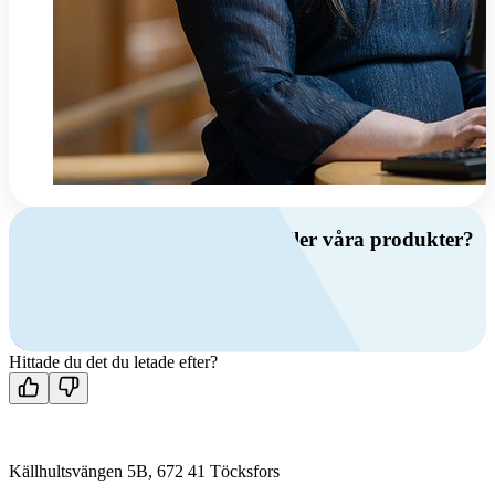
Har du frågor om ventilation eller våra produkter?
Ring oss
+46 (0)10 209 86 00
Mån-fre 08:00 - 16:00
Kontakta oss
Hittade du det du letade efter?
Källhultsvängen 5B, 672 41 Töcksfors