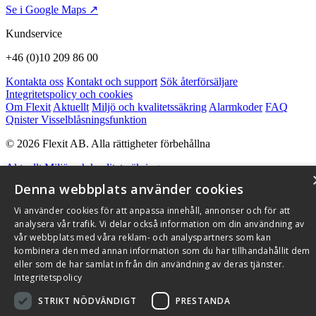
Se i Google Maps ↗
Kundservice
+46 (0)10 209 86 00
Kontakta oss
Kontakt och support
Sök återförsäljare
Integritetspolicy och cookies
Om Flexit
Aktuellt
Miljö och kvalitetssäkring
Alarmkoder
FAQ
Qnister Visselblåsningsfunktion
© 2026 Flexit AB. Alla rättigheter förbehållna
Aktuellt
Miljö och kvalitetssäkring
Denna webbplats använder cookies
Vi använder cookies för att anpassa innehåll, annonser och för att
analysera vår trafik. Vi delar också information om din användning av
vår webbplats med våra reklam- och analyspartners som kan
kombinera den med annan information som du har tillhandahållit dem
eller som de har samlat in från din användning av deras tjänster.
Integritetspolicy
STRIKT NÖDVÄNDIGT
PRESTANDA