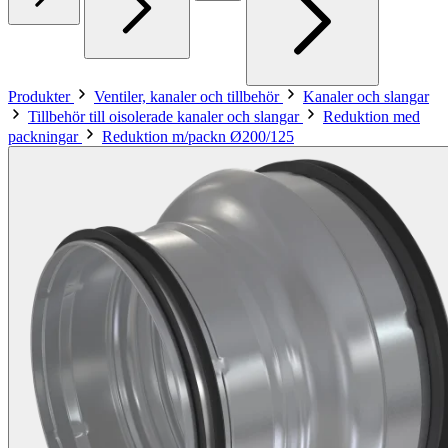
Produkter
Ventiler, kanaler och tillbehör
Kanaler och slangar
Tillbehör till oisolerade kanaler och slangar
Reduktion med
packningar
Reduktion m/packn Ø200/125