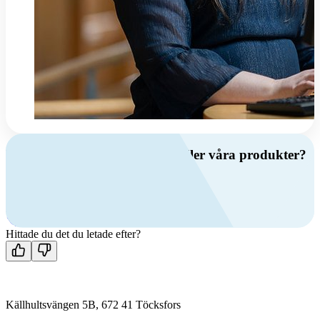
Har du frågor om ventilation eller våra produkter?
Ring oss
+46 (0)10 209 86 00
Mån-fre 08:00 - 16:00
Kontakta oss
Hittade du det du letade efter?
Källhultsvängen 5B, 672 41 Töcksfors