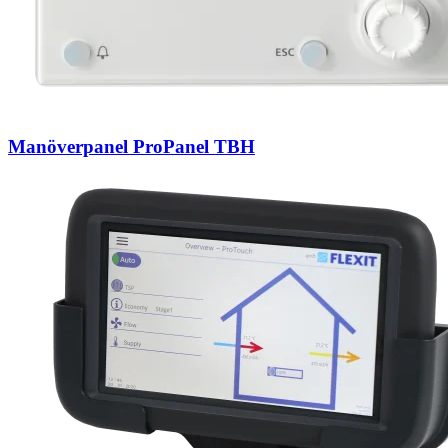
Manöverpanel ProPanel TBH