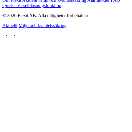
Om Flexit
Aktuellt
Miljö och kvalitetssäkring
Alarmkoder
FAQ
Qnister Visselblåsningsfunktion
© 2026 Flexit AB. Alla rättigheter förbehållna
Aktuellt
Miljö och kvalitetssäkring