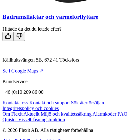
Badrumsfläktar och värmeförflyttare
Hittade du det du letade efter?
Källhultsvängen 5B, 672 41 Töcksfors
Se i Google Maps ↗
Kundservice
+46 (0)10 209 86 00
Kontakta oss
Kontakt och support
Sök återförsäljare
Integritetspolicy och cookies
Om Flexit
Aktuellt
Miljö och kvalitetssäkring
Alarmkoder
FAQ
Qnister Visselblåsningsfunktion
© 2026 Flexit AB. Alla rättigheter förbehållna